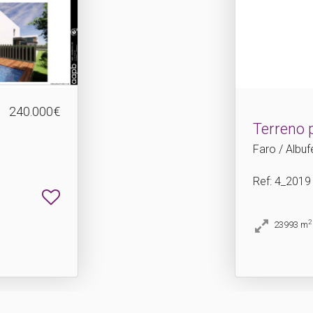
240.000€
Terreno 
Faro / Albufe
Ref
: 4_2019
2
23993
m