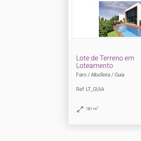
Lote de Terreno em
Loteamento
Faro / Albufeira / Guia
Ref
: LT_GUIA
2
181
m