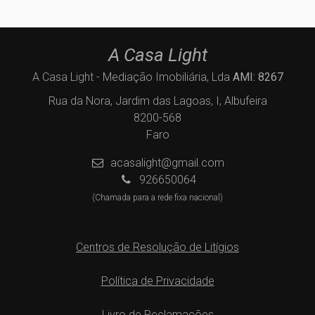
A Casa Light
A Casa Light - Mediação Imobiliária, Lda
AMI: 8267
Rua da Nora, Jardim das Lagoas, I, Albufeira
8200-568
Faro
acasalight@gmail.com
926650064
(Chamada para a rede fixa nacional)
Centros de Resolução de Litígios
Política de Privacidade
Livro de Reclamações